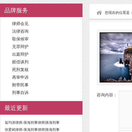
品牌服务
您现在的位置是
律师会见
法律咨询
取保候审
无罪辩护
出庭辩护
赔偿谈判
死刑复核
再审申诉
附带民事
刑事自诉
咨询内容：
最近更新
翁均涛律师-珠海刑事律师|珠海刑事
张爱斌律师-珠海刑事律师|珠海刑事